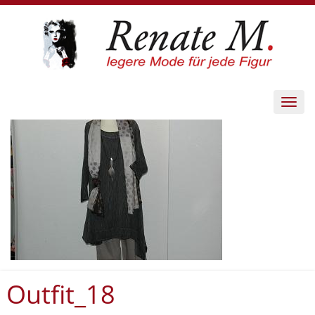
Toggl
navig
Outfit_18