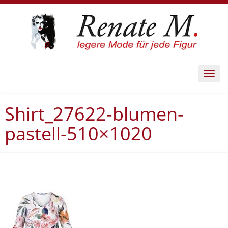
Toggl
navig
Shirt_27622-blumen-
pastell-510×1020